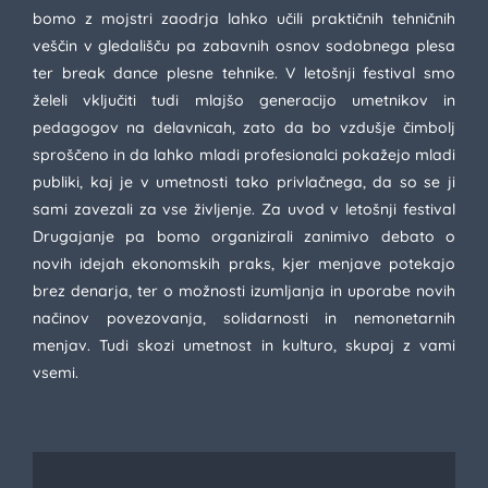
bomo z mojstri zaodrja lahko učili praktičnih tehničnih
veščin v gledališču pa zabavnih osnov sodobnega plesa
ter break dance plesne tehnike. V letošnji festival smo
želeli vključiti tudi mlajšo generacijo umetnikov in
pedagogov na delavnicah, zato da bo vzdušje čimbolj
sproščeno in da lahko mladi profesionalci pokažejo mladi
publiki, kaj je v umetnosti tako privlačnega, da so se ji
sami zavezali za vse življenje. Za uvod v letošnji festival
Drugajanje pa bomo organizirali zanimivo debato o
novih idejah ekonomskih praks, kjer menjave potekajo
brez denarja, ter o možnosti izumljanja in uporabe novih
načinov povezovanja, solidarnosti in nemonetarnih
menjav. Tudi skozi umetnost in kulturo, skupaj z vami
vsemi.