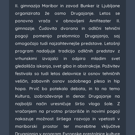
II. gimnazija Maribor in zavod Bunker iz Ljubljane
organizirata že osmo Drugajanje. Letos se
ponovno vrača v obnovljeni Amfiteater II.
gimnazije. Čudovita dvorana in odlični tehnični
pogoji pomenijo prelomnico Drugajanja, saj
omogočajo tudi najzahtevnejše predstave. Letošnji
program nadaljuje tradicijo odličnih predstav z
vrhunskimi izvajalci in odpira mladim svet
gledališča iskanja, svet giba in abstrakcije. Poživitev
festivala so tudi letos delavnice iz osnov tehničnih
veščin, zabavnih osnov sodobnega plesa in hip
hopa. Prvič bo potekala debata, in to na temo
Kultura, izobraževanje in denar. Drugajanje na
najboljši način uresničuje širšo vlogo šole. Z
vračanjem na prvotno prizorišče in novimi pogoji
nakazuje možnost širšega razvoja in vpetosti v
mariborski prostor ter morebitne vključitve
Drugajanja v program Evropske prestolnice kulture