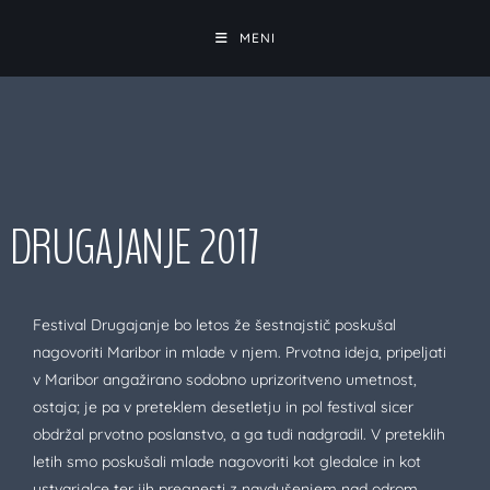
MENI
DRUGAJANJE 2017
Festival Drugajanje bo letos že šestnajstič poskušal
nagovoriti Maribor in mlade v njem. Prvotna ideja, pripeljati
v Maribor angažirano sodobno uprizoritveno umetnost,
ostaja; je pa v preteklem desetletju in pol festival sicer
obdržal prvotno poslanstvo, a ga tudi nadgradil. V preteklih
letih smo poskušali mlade nagovoriti kot gledalce in kot
ustvarjalce ter jih pregnesti z navdušenjem nad odrom.