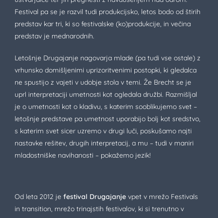
Festival pa se je razvil tudi produkcijsko, letos bodo od štirih
predstav kar tri, ki so festivalske (ko)produkcije, in večina
predstav je mednarodnih.
Letošnje Drugajanje nagovarja mlade (pa tudi vse ostale) z
vrhunsko domišljenimi uprizoritvenimi postopki, ki gledalca
ne spustijo z vajeti v udobje stola v temi. Že Brecht se je
uprl interpretaciji umetnosti kot ogledala družbi. Razmišljal
je o umetnosti kot o kladivu, s katerim sooblikujemo svet –
letošnje predstave pa umetnost uporabijo bolj kot sredstvo,
s katerim svet sicer uzremo v drugi luči, poskušamo najti
nastavke rešitev, drugih interpretacij, a mu – tudi v maniri
mladostniške navihanosti – pokažemo jezik!
Od leta 2012 je
festival Drugajanje
vpet v mrežo Festivals
in transition, mrežo trinajstih festivalov, ki si trenutno v