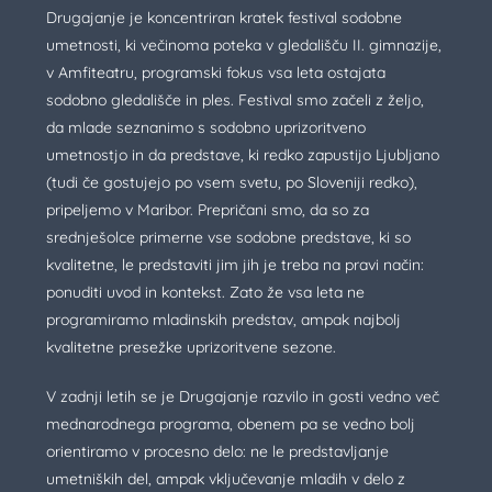
Drugajanje je koncentriran kratek festival sodobne
umetnosti, ki večinoma poteka v gledališču II. gimnazije,
v Amfiteatru, programski fokus vsa leta ostajata
sodobno gledališče in ples. Festival smo začeli z željo,
da mlade seznanimo s sodobno uprizoritveno
umetnostjo in da predstave, ki redko zapustijo Ljubljano
(tudi če gostujejo po vsem svetu, po Sloveniji redko),
pripeljemo v Maribor. Prepričani smo, da so za
srednješolce primerne vse sodobne predstave, ki so
kvalitetne, le predstaviti jim jih je treba na pravi način:
ponuditi uvod in kontekst. Zato že vsa leta ne
programiramo mladinskih predstav, ampak najbolj
kvalitetne presežke uprizoritvene sezone.
V zadnji letih se je Drugajanje razvilo in gosti vedno več
mednarodnega programa, obenem pa se vedno bolj
orientiramo v procesno delo: ne le predstavljanje
umetniških del, ampak vključevanje mladih v delo z