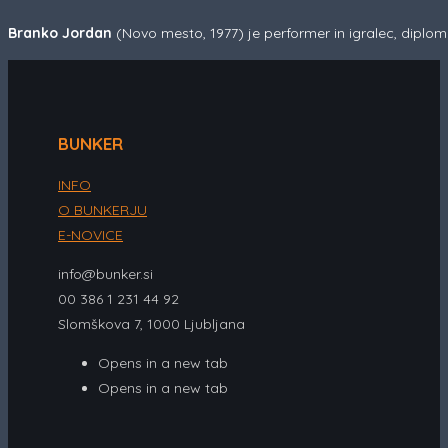
Branko Jordan
(Novo mesto, 1977) je performer in igralec, diplom
BUNKER
INFO
O BUNKERJU
E-NOVICE
info@bunker.si
00 386 1 231 44 92
Slomškova 7, 1000 Ljubljana
Opens in a new tab
Opens in a new tab