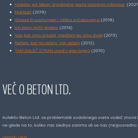
Hoppla, wir leben. Izgubljena gesta lastnega odstopa
(2021
Mahlzeit
(2019)
Grosse Erwartungen | Velika pričakovanja
(2018)
Ich kann nicht anders
(2016)
Vse, kar smo izgubili, medtem ko smo živeli
(2013)
Rečem, kar mi rečejo, naj rečem
(2012)
TAM DALEČ STRAN uvod v ego-logijo
(2010)
VEČ O BETON LTD.
Kolektiv Beton Ltd. se problematik sodobnega sveta vsakič znova l
ne glede na to, koliko nas slednja zanima ali se nas (ne)posredno 
nemški cikel