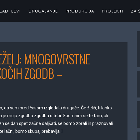
LADI LEVI
DRUGAJANJE
PRODUKCIJA
PROJEKTI
ZA 
ŽEŽELJ: MNOGOVRSTNE
KOČIH ZGODB –
o, da sem pred časom izgledala drugače. Če želiš, ti lahko
a je moja zgodba zgodba o tebi. Spomnim se te tam, ali
eden se dan spet začne daljšati, se bomo zbrali in praznovali
 lačni, bomo skupaj prebavljali!