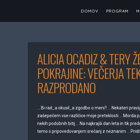
Skip
to
DOMOV
PROGRAM
M
content
ALICIA OCADIZ & TERY 
POKRAJINE: VEČERJA TE
RAZPRODANO
… Bi rad_a okusil_a zgodbo o meni? … Nekateri pravij
zašepečem vse različice moje preteklosti … Morda p
nekih podobnih bitij … Na najkrajši dan leta in tik pr
temo s pripovedovanjem srečanj z neznanim … Pridite