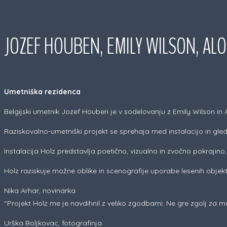
JOZEF HOUBEN, EMILY WILSON, ALO
Umetniška rezidenca
Belgijski umetnik Jozef Houben je v sodelovanju z Emily Wilson in Al
Raziskovalno-umetniški projekt se sprehaja med instalacijo in gledali
Instalacija Holz predstavlja poetično, vizualno in zvočno pokrajino
Holz raziskuje možne oblike in scenografije uporabe lesenih objekt
Nika Arhar, novinarka
‘’Projekt Holz me je navdihnil z veliko zgodbami. Ne gre zgolj za ma
Urška Boljkovac, fotografinja