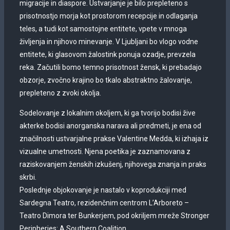
migracije in diaspore. Ustvarjanje je bilo prepleteno s
prisotnostjo morja kot prostorom recepcije in odlaganja
teles, a tudi kot samostojne entitete, vpete v mnoga
življenja in njihovo minevanje. V Ljubljani bo vlogo vodne
entitete, ki glasovom žalostink ponuja ozadje, prevzela
reka. Začutili bomo temno prisotnost žensk, ki prebadajo
obzorje, zvočno krajino bo tkalo abstraktno žalovanje,
prepleteno z zvoki okolja.
Sodelovanje z lokalnim okoljem, ki ga tvorijo bodisi žive
akterke bodisi anorganska narava ali predmeti, je ena od
značilnosti ustvarjalne prakse Valentine Medda, ki izhaja iz
vizualne umetnosti. Njena poetika je zaznamovana z
raziskovanjem ženskih izkušenj, njihovega znanja in praks
skrbi.
Poslednje objokovanje je nastalo v koprodukciji med
Sardegna Teatro, rezidenčnim centrom L’Arboreto –
Teatro Dimora ter Bunkerjem, pod okriljem mreže Stronger
Peripheries: A Southern Coalition.