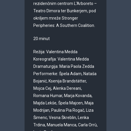
rezidenčnim centrom L’Arboreto –
Teatro Dimora ter Bunkerjem, pod
okriljem mreže Stronger
Peripheries: A Southern Coalition.
20 minut
Režija: Valentina Medda
Koreografija: Valentina Medda
Dramaturgija: Maria Paola Zedda
Performerke: Špela Adam, Nataša
Bojanić, Ksenija Brandstätter,
Mojca Cej, Alenka Dereani,
Romana Humar, Marja Kovanda,
Majda Lekše, Špela Majcen, Maja
Modrijan, Paulina Pia Rogač, Liza
Šimenc, Vesna Škreblin, Lenka
Trdina, Manuela Manca, Carla Orrù,