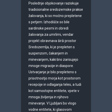
Poslednje objokovanje raziskuje
tradicionalne sredozemske prakse
žalovanja, ki so močno prepletene
s petjem. Izhodišče so bile
sardinske pesmi in obredi
žalovanja za umrlimi, vendar
projekt obravnava širši prostor
Sredozemlja, ki je prepleten s
suspenzom, čakanjem in
minevanjem, kakršno zarisujejo
mnoge migracije in diaspore.
Ustvarjanje je bilo prepleteno s
prisotnostjo morja kot prostorom
recepcije in odlaganja teles, a tudi
kot samostojne entitete, vpete v
mnoga življenja in njihovo
minevanje. V Ljubljani bo vlogo
vodne entitete, ki glasovom