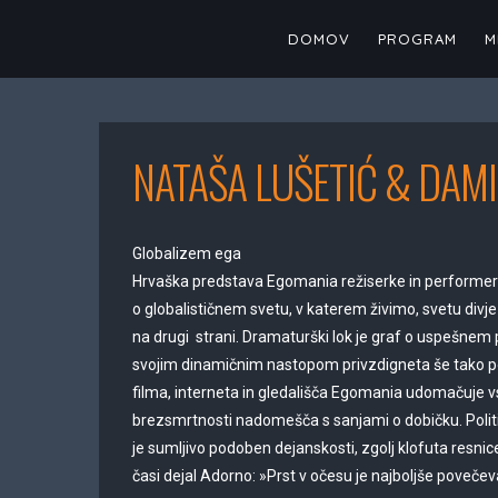
Skip
to
DOMOV
PROGRAM
M
content
NATAŠA LUŠETIĆ & DAM
Globalizem ega
Hrvaška predstava Egomania režiserke in performer
o globalističnem svetu, v katerem živimo, svetu divje
na drugi strani. Dramaturški lok je graf o uspešnem p
svojim dinamičnim nastopom privzdigneta še tako p
filma, interneta in gledališča Egomania udomačuje vs
brezsmrtnosti nadomešča s sanjami o dobičku. Politič
je sumljivo podoben dejanskosti, zgolj klofuta resnic
časi dejal Adorno: »Prst v očesu je najboljše povečev