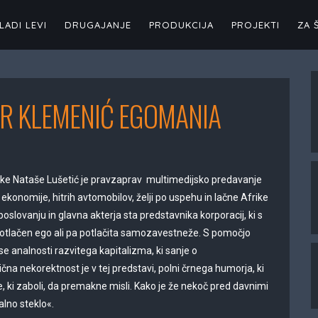
LADI LEVI
DRUGAJANJE
PRODUKCIJA
PROJEKTI
ZA 
IR KLEMENIĆ EGOMANIA
ke Nataše Lušetić je pravzaprav multimedijsko predavanje
 ekonomije, hitrih avtomobilov, želji po uspehu in lačne Afrike
oslovanju in glavna akterja sta predstavnika korporacij, ki s
otlačen ego ali pa potlačita samozavestneže. S pomočjo
e analnosti razvitega kapitalizma, ki sanje o
na nekorektnost je v tej predstavi, polni črnega humorja, ki
e, ki zaboli, da premakne misli. Kako je že nekoč pred davnimi
alno steklo«.