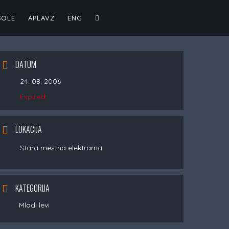
TOGGLE
ŠOLE
APLAVZ
ENG
WEBSITE
DATUM
24. 08. 2006
SEARCH
Expired!
LOKACIJA
Stara mestna elektrarna
KATEGORIJA
Mladi levi