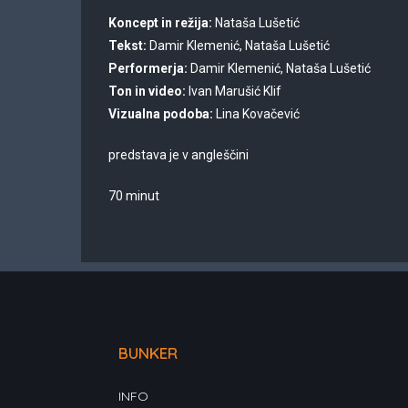
Koncept in režija:
Nataša Lušetić
Tekst:
Damir Klemenić, Nataša Lušetić
Performerja:
Damir Klemenić, Nataša Lušetić
Ton in video:
Ivan Marušić Klif
Vizualna podoba:
Lina Kovačević
predstava je v angleščini
70 minut
BUNKER
INFO