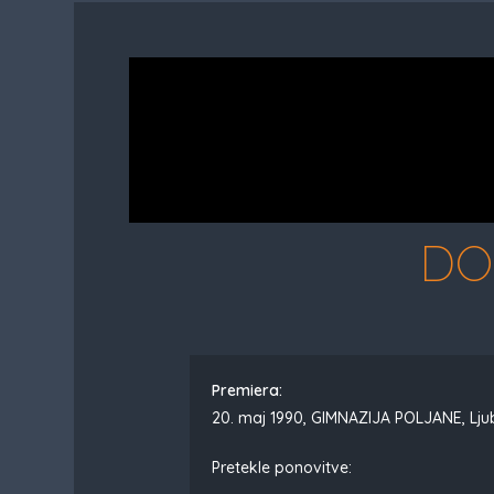
DO
Premiera:
20. maj 1990, GIMNAZIJA POLJANE, Lju
Pretekle ponovitve: