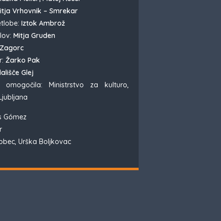
tja Vrhovnik – Smrekar
etlobe:
Iztok Ambrož
lov:
Mitja Gruden
 Zagorc
r:
Žarko Pak
ališče Glej
 omogočila: Ministrstvo za kulturo,
Ljubljana
és Gómez
r
bec, Urška Boljkovac