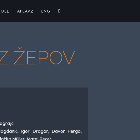
ŠOLE
APLAVZ
ENG
Z ŽEPOV
ograjc
lagdanič, Igor Dragar, Davor Herga,
Blažka Müller, Matej Recer