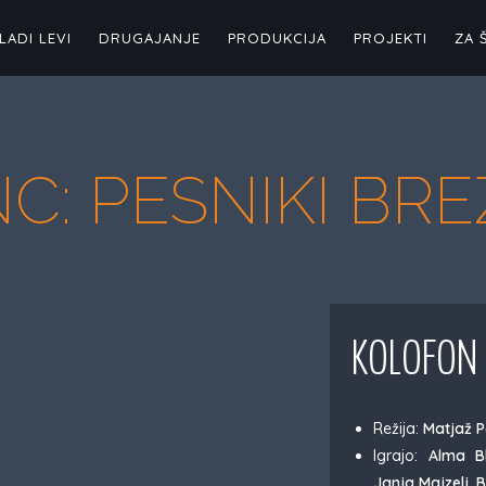
LADI LEVI
DRUGAJANJE
PRODUKCIJA
PROJEKTI
ZA 
: PESNIKI BRE
KOLOFON
Režija:
Matjaž P
Igrajo:
Alma B
Janja Majzelj, 