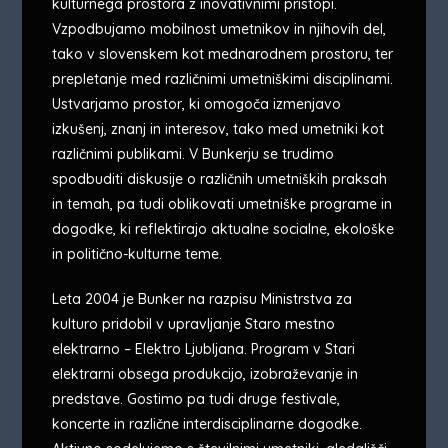
kulturnega prostora z inovativnimi pristopi.
Vzpodbujamo mobilnost umetnikov in njihovih del,
tako v slovenskem kot mednarodnem prostoru, ter
prepletanje med različnimi umetniškimi disciplinami.
Ustvarjamo prostor, ki omogoča izmenjavo
izkušenj, znanj in interesov, tako med umetniki kot
različnimi publikami. V Bunkerju se trudimo
spodbuditi diskusije o različnih umetniških praksah
in temah, pa tudi oblikovati umetniške programe in
dogodke, ki reflektirajo aktualne socialne, ekološke
in politično-kulturne teme.
Leta 2004 je Bunker na razpisu Ministrstva za
kulturo pridobil v upravljanje Staro mestno
elektrarno – Elektro Ljubljana. Program v Stari
elektrarni obsega produkcijo, izobraževanje in
predstave. Gostimo pa tudi druge festivale,
koncerte in različne interdisciplinarne dogodke.