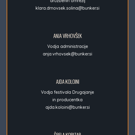
družbenih omrežij
klara.drnovsek.solina@bunker.si
ANJA VRHOVŠEK
Vodja administracije
anja.vrhovsek@bunker.si
AJDA KOLOINI
Vodja festivala Drugajanje
in producentka
ajda.koloini@bunker.si
ŠPELA KOPITAR