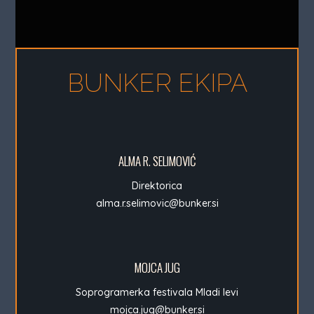
BUNKER EKIPA
ALMA R. SELIMOVIĆ
Direktorica
alma.r.selimovic@bunker.si
MOJCA JUG
Soprogramerka festivala Mladi levi
mojca.jug@bunker.si