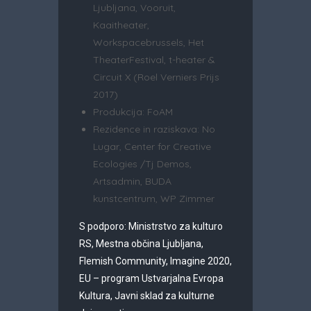
Ljubljana, Vooruit,
Kaaitheater,
Workspacebrussels, Het
TheaterFestival, t-heater &
Circuit X (Roel Verniers Prijs
2017)
Produkcija: FoAM
Rezidence in raziskava: No
Lugar, Center for Creative
Ecologies /Tj Demos,
Artsadmin, BUDA
kunstcentrum, WP Zimmer
S podporo: Ministrstvo za kulturo
RS, Mestna občina Ljubljana,
Flemish Community, Imagine 2020,
EU – program Ustvarjalna Evropa
Kultura, Javni sklad za kulturne