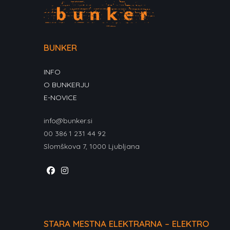
BUNKER
INFO
O BUNKERJU
E-NOVICE
info@bunker.si
00 386 1 231 44 92
Slomškova 7, 1000 Ljubljana
Opens
Opens
in
in
a
a
new
new
STARA MESTNA ELEKTRARNA – ELEKTRO