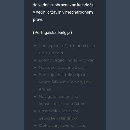
še vedno ni obravnavan kot zločin
v večini držav in v mednarodnem
pravu.
(Portugalska, Belgija)
Koncept in režija: Maria Lucia
Cruz Correia
Dramaturgija: Ingrid Vranken
Nastopa: Caroline Daish
Sodelujoča strokovnjaka:
Senka Šifkovič Vrabica, Rok
Kranjc
Navigator sistemske
konstelacije: Luea Ritter
Prispevek k raziskavi:
Sébastien Hendrickx
Oblikovanje zvoka: Joao