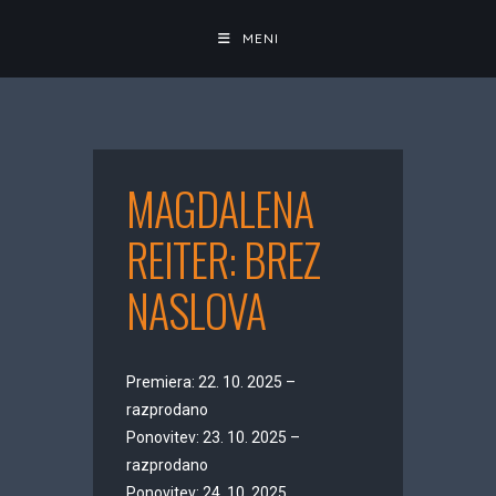
Skip
to
MENI
content
MAGDALENA
REITER: BREZ
NASLOVA
Premiera: 22. 10. 2025 –
razprodano
Ponovitev: 23. 10. 2025 –
razprodano
Ponovitev: 24. 10. 2025