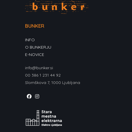
BUNKER
INFO
O BUNKERJU
E-NOVICE
info@bunker.si
00 386 1 231 44 92
Slomškova 7, 1000 Ljubljana
Opens
Opens
in
in
a
a
new
new