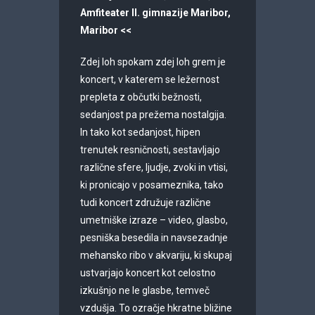
Amfiteater II. gimnazije Maribor,
Maribor <<
Zdej loh spokam zdej loh grem je
koncert, v katerem se ležernost
prepleta z občutki bežnosti,
sedanjost pa prežema nostalgija.
In tako kot sedanjost, hipen
trenutek resničnosti, sestavljajo
različne sfere, ljudje, zvoki in vtisi,
ki pronicajo v posameznika, tako
tudi koncert združuje različne
umetniške izraze – video, glasbo,
pesniška besedila in navsezadnje
mehansko ribo v akvariju, ki skupaj
ustvarjajo koncert kot celostno
izkušnjo ne le glasbe, temveč
vzdušja. To ozračje hkratne bližine