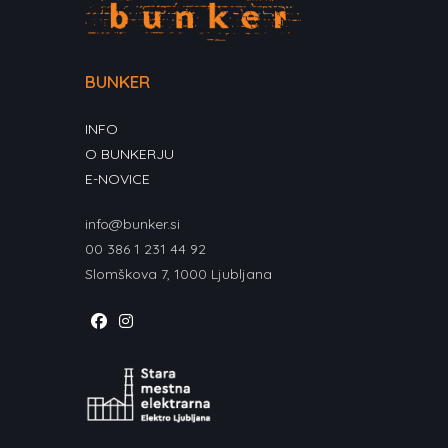
BUNKER
INFO
O BUNKERJU
E-NOVICE
info@bunker.si
00 386 1 231 44 92
Slomškova 7, 1000 Ljubljana
Opens
Opens
in
in
a
a
new
new
tab
tab