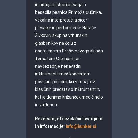
in odtujenosti soustvarjajo
besedila pesnika Primoža Čučnika,
vokalna interpretacija sicer
plesalke in performerke Nataše
Živković, skupina vrhunskih
glasbenikov na čelu z
nagrajencem Prešernovega sklada
Tomažem Gromom ter
navsezadnje nenavadni
inštrumenti, med koncertom
posejani po odru, ki izstopajo iz
klasičnih predstav o inštrumentih,
kot je denimo križanček med činelo
in vretenom.
Rezervacije brezplačnih vstopnic
in informacije:
info@bunker.si