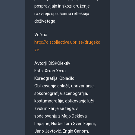
pospravljajo in skozi druženje
razvijejo sproščeno refleksijo
doživetega
Več na
http://discollective.upri.se/drugeko
ze
Avtorji: DISKOlektiv
Foto: Xixan Xoxa
Koreografija: Oblačilo
Oblikovanje oblačil, uprizarjanje,
sokoreografija, scenografija,
kostumografija, oblikovanje luči,
zvok in kar je še tega, v
sodelovanju z Majo Dekleva
Lapajne, Norbertom Sven Föjem,
Jano Jevtović, Engin Canom,