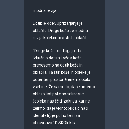
modna revija
Dotik je oder. Uprizarjanje je
oblačilo. Druge kože so modna
revija kolekcij tovrstnih oblačil.
“Druge kože predlagajo, da
Izkušnjo dotika kože s kožo
prenesemo na dotik kože in
oblačila. Ta stik kože in obleke je
potenten prostor. Generira obilo
vsebine. Že samo to, da vzamemo
obleko kot polje socializacije
(obleka nas ščiti; zakriva, kar ne
želimo, da je vidno; priča o naši
identiteti), je polno tem za
obravnavo.” DISKOlektiv