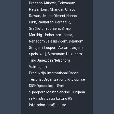
Dragano Alfirević, Tehvanom
Ratsanikom, Nhandan Chirco
Rawan, Jeleno Oleami, Hanno
Plirn, Radharani Pernarčič,
Srečkotom Joršem, Silvijo
Marchig, Umbertom Lancio,
Nenadom Jelesijevićem, Dejanom
Srhojem, Loupom Abramovicijem,
Špelo Škulj, Simeonom Huzunom,
Tino Janežič in Nelsonom
Valmorjem.
Produkcija: International Dance
Terrorist Organization / idto.upri.se
DISKOprodukcija: Svet
S podporo Mestne občine Ljubljana
in Ministrstva za kulturo RS.
Info: principlay@upri.se