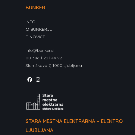
BUNKER
INFO
O BUNKERJU
E-NOVICE
info@bunker.si
00 386 1 231 44 92
Slomškova 7, 1000 Ljubljana
Opens
Opens
in
in
a
a
new
new
tab
tab
STARA MESTNA ELEKTRARNA – ELEKTRO
LJUBLJANA