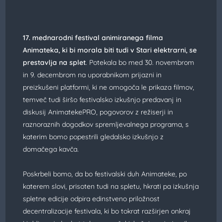
17. mednarodni festival animiranega filma
Animateka, ki bi morala biti tudi v Stari elektrarni, se
prestavlja na splet
. Potekala bo med 30. novembrom
in 9. decembrom na uporabnikom prijazni in
preizkušeni platformi, ki ne omogoča le prikaza filmov,
temveč tudi širšo festivalsko izkušnjo predavanj in
diskusij AnimatekePRO, pogovorov z režiserji in
raznoraznih dogodkov spremljevalnega programa, s
katerim bomo popestrili gledalsko izkušnjo z
domačega kavča.
Poskrbeli bomo, da bo festivalski duh Animateke, po
katerem slovi, prisoten tudi na spletu, hkrati pa izkušnja
spletne edicije odpira edinstveno priložnost
decentralizacije festivala, ki bo tokrat razširjen onkraj