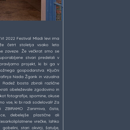
I 2022 Festival Mladi levi ima
že četrt stoletja vsako leto
ne zaveze. Že večkrat smo se
porabljene stvari predelali v
ipravljamo projekt, ki bi ga v
ožnega gospodarstva. Ključni
ografinja Nada Žgank in vizualna
ja Radež bosta zbirali različne
 hkrati obeleževale zgodovino in
 kot fotografije, spomine, okuse
 vse, ki bi radi sodelovali! Za
i ZBIRAMO Zanimiva, čista,
ce, debelejše plastične ali
česarkoliplatnene vrečke, lahko
elini, stari okvirji, šatulje,