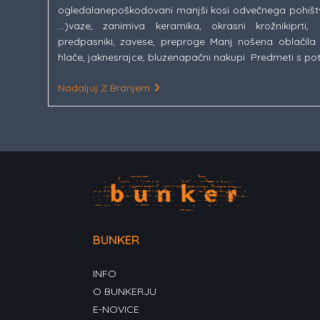
ogledalanepoškodovani manjši kosi odvečnega pohištva 
…)vaze, zanimiva keramika, okrasni krožnikiprti, p
predpasniki, zavese, preproge Manj nošena oblačila 
hlače, jaknesrajce, bluzenapačni nakupi ​ Predmeti s pot
Vabilo
Nadaljuj Z Branjem
K
Akciji!
–
KOS
STOLETJA,
Mladi
Levi
2022
BUNKER
INFO
O BUNKERJU
E-NOVICE