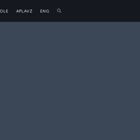
TOGGLE
ŠOLE
APLAVZ
ENG
WEBSITE
SEARCH