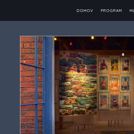
Skip
to
DOMOV
PROGRAM
M
content