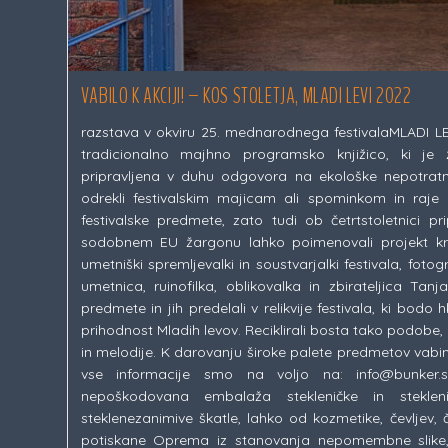
VABILO K AKCIJI! – KOS STOLETJA, MLADI LEVI 2022
razstava v okviru 25. mednarodnega festivalaMLADI LEV
tradicionalno majhno programsko knjižico, ki je 
pripravljena v duhu odgovora na ekološke nepotrat
odrekli festivalskim majicam ali spominkom in raje u
festivalske predmete, zato tudi ob četrtstoletnici pr
sodobnem EU žargonu lahko poimenovali projekt kr
umetniški spremljevalki in soustvarjalki festivala, fot
umetnica, ruinofilka, oblikovalka in zbirateljica Tan
predmete in jih predelali v relikvije festivala, ki bodo
prihodnost Mladih levov. Reciklirali bosta tako podobe,
in melodije. K darovanju široke palete predmetov vabimo
vse informacije smo na voljo na: info@bunker.s
nepoškodovana embalaža stekleničke in stekleni
steklenezanimive škatle, lahko od kozmetike, čevljev, 
potiskane Oprema iz stanovanja nepomembne slike, gob